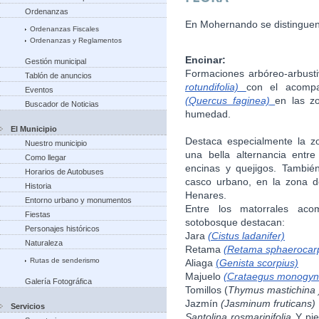
Ordenanzas
En Mohernando se distinguen 
Ordenanzas Fiscales
Ordenanzas y Reglamentos
Encinar:
Gestión municipal
Formaciones arbóreo-arbust
Tablón de anuncios
rotundifolia)
con el acompa
Eventos
(Quercus faginea)
en las z
Buscador de Noticias
humedad.
El Municipio
Destaca especialmente la z
Nuestro municipio
una bella alternancia entre
Como llegar
encinas y quejigos. Tambié
Horarios de Autobuses
casco urbano, en la zona de
Historia
Henares.
Entorno urbano y monumentos
Entre los matorrales ac
Fiestas
sotobosque destacan:
Personajes históricos
Jara
(Cistus ladanifer)
Naturaleza
Retama
(Retama sphaerocar
Rutas de senderismo
Aliaga
(
Genista scorpius)
Majuelo
(Crataegus monogyn
Galería Fotográfica
Tomillos (
Thymus mastichina 
Jazmín
(Jasminum fruticans)
Servicios
Santolina rosmarinifolia
Y pie