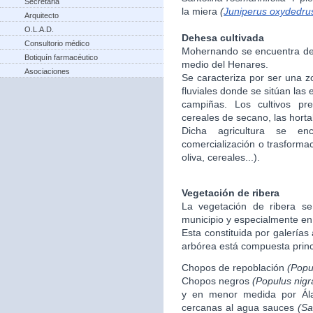
Secretaria
la miera
(
Juniperus oxydedru
Arquitecto
O.L.A.D.
Dehesa cultivada
Consultorio médico
Mohernando se encuentra den
Botiquín farmacéutico
medio del Henares.
Asociaciones
Se caracteriza por ser una 
fluviales donde se sitúan las
campiñas. Los cultivos p
cereales de secano, las hortali
Dicha agricultura se enc
comercialización o trasforma
oliva, cereales...).
Vegetación de ribera
La vegetación de ribera se
municipio y especialmente en
Esta constituida por galerías
arbórea está compuesta princ
Chopos de repoblación
(Popu
Chopos negros
(Populus nigr
y en menor medida por Á
cercanas al agua sauces
(Sa