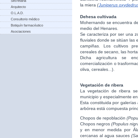
Secretaria
la miera
(
Juniperus oxydedru
Arquitecto
O.L.A.D.
Dehesa cultivada
Consultorio médico
Mohernando se encuentra den
Botiquín farmacéutico
medio del Henares.
Asociaciones
Se caracteriza por ser una 
fluviales donde se sitúan las
campiñas. Los cultivos p
cereales de secano, las hortali
Dicha agricultura se enc
comercialización o trasforma
oliva, cereales...).
Vegetación de ribera
La vegetación de ribera se
municipio y especialmente en
Esta constituida por galerías
arbórea está compuesta princ
Chopos de repoblación
(Popu
Chopos negros
(Populus nigr
y en menor medida por Á
cercanas al agua sauces
(Sa