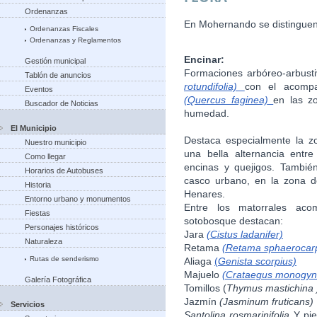
Ordenanzas
En Mohernando se distinguen 
Ordenanzas Fiscales
Ordenanzas y Reglamentos
Encinar:
Gestión municipal
Formaciones arbóreo-arbust
Tablón de anuncios
rotundifolia)
con el acompa
Eventos
(Quercus faginea)
en las z
Buscador de Noticias
humedad.
El Municipio
Destaca especialmente la z
Nuestro municipio
una bella alternancia entre
Como llegar
encinas y quejigos. Tambié
Horarios de Autobuses
casco urbano, en la zona de
Historia
Henares.
Entorno urbano y monumentos
Entre los matorrales ac
Fiestas
sotobosque destacan:
Personajes históricos
Jara
(Cistus ladanifer)
Naturaleza
Retama
(Retama sphaerocar
Rutas de senderismo
Aliaga
(
Genista scorpius)
Majuelo
(Crataegus monogyn
Galería Fotográfica
Tomillos (
Thymus mastichina 
Jazmín
(Jasminum fruticans)
Servicios
Santolina rosmarinifolia
Y pie