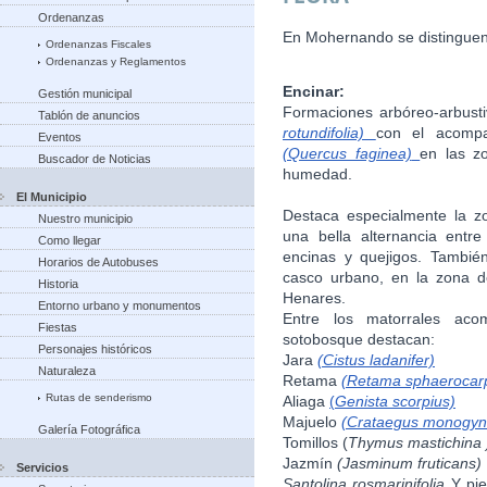
Ordenanzas
En Mohernando se distinguen 
Ordenanzas Fiscales
Ordenanzas y Reglamentos
Encinar:
Gestión municipal
Formaciones arbóreo-arbust
Tablón de anuncios
rotundifolia)
con el acompa
Eventos
(Quercus faginea)
en las z
Buscador de Noticias
humedad.
El Municipio
Destaca especialmente la z
Nuestro municipio
una bella alternancia entre
Como llegar
encinas y quejigos. Tambié
Horarios de Autobuses
casco urbano, en la zona de
Historia
Henares.
Entorno urbano y monumentos
Entre los matorrales ac
Fiestas
sotobosque destacan:
Personajes históricos
Jara
(Cistus ladanifer)
Naturaleza
Retama
(Retama sphaerocar
Rutas de senderismo
Aliaga
(
Genista scorpius)
Majuelo
(Crataegus monogyn
Galería Fotográfica
Tomillos (
Thymus mastichina 
Jazmín
(Jasminum fruticans)
Servicios
Santolina rosmarinifolia
Y pie