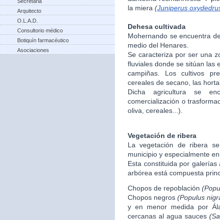
Secretaria
la miera
(
Juniperus oxydedru
Arquitecto
O.L.A.D.
Dehesa cultivada
Consultorio médico
Mohernando se encuentra den
Botiquín farmacéutico
medio del Henares.
Asociaciones
Se caracteriza por ser una 
fluviales donde se sitúan las
campiñas. Los cultivos p
cereales de secano, las hortali
Dicha agricultura se enc
comercialización o trasforma
oliva, cereales...).
Vegetación de ribera
La vegetación de ribera se
municipio y especialmente en
Esta constituida por galerías
arbórea está compuesta princ
Chopos de repoblación
(Popu
Chopos negros
(Populus nigr
y en menor medida por Á
cercanas al agua sauces
(Sa