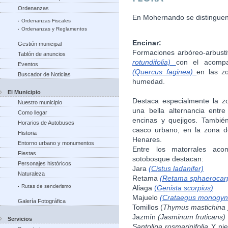
Ordenanzas
En Mohernando se distinguen 
Ordenanzas Fiscales
Ordenanzas y Reglamentos
Encinar:
Gestión municipal
Formaciones arbóreo-arbust
Tablón de anuncios
rotundifolia)
con el acompa
Eventos
(Quercus faginea)
en las z
Buscador de Noticias
humedad.
El Municipio
Destaca especialmente la z
Nuestro municipio
una bella alternancia entre
Como llegar
encinas y quejigos. Tambié
Horarios de Autobuses
casco urbano, en la zona de
Historia
Henares.
Entorno urbano y monumentos
Entre los matorrales ac
Fiestas
sotobosque destacan:
Personajes históricos
Jara
(Cistus ladanifer)
Naturaleza
Retama
(Retama sphaerocar
Rutas de senderismo
Aliaga
(
Genista scorpius)
Majuelo
(Crataegus monogyn
Galería Fotográfica
Tomillos (
Thymus mastichina 
Jazmín
(Jasminum fruticans)
Servicios
Santolina rosmarinifolia
Y pie