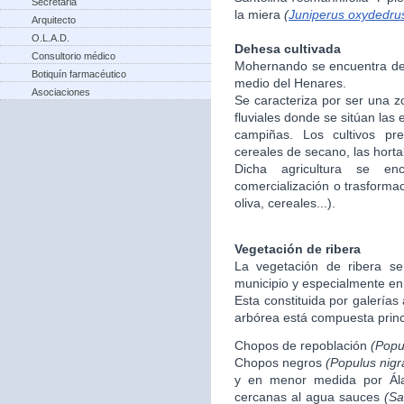
Secretaria
la miera
(
Juniperus oxydedru
Arquitecto
O.L.A.D.
Dehesa cultivada
Consultorio médico
Mohernando se encuentra den
Botiquín farmacéutico
medio del Henares.
Asociaciones
Se caracteriza por ser una 
fluviales donde se sitúan las
campiñas. Los cultivos p
cereales de secano, las hortali
Dicha agricultura se enc
comercialización o trasforma
oliva, cereales...).
Vegetación de ribera
La vegetación de ribera se
municipio y especialmente en
Esta constituida por galerías
arbórea está compuesta princ
Chopos de repoblación
(Popu
Chopos negros
(Populus nigr
y en menor medida por Á
cercanas al agua sauces
(Sa