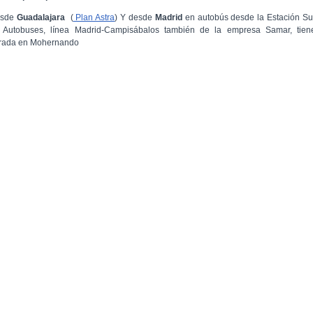
sde
Guadalajara
(
Plan Astra
)
Y desde
Madrid
en autobús desde la Estación Su
 Autobuses, línea Madrid-Campisábalos también de la empresa Samar, tien
rada en Mohernando