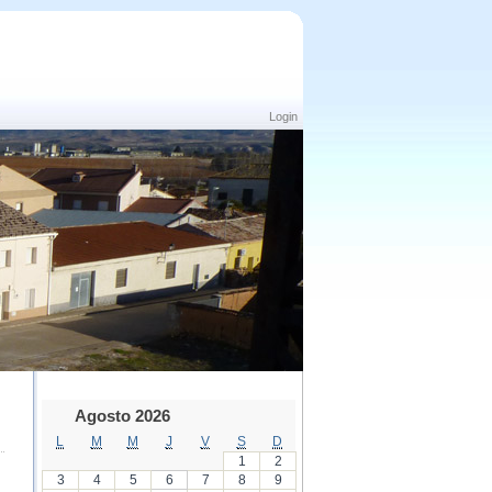
Login
Agosto 2026
L
M
M
J
V
S
D
1
2
3
4
5
6
7
8
9