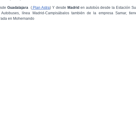
sde
Guadalajara
(
Plan Astra
)
Y desde
Madrid
en autobús desde la Estación Su
 Autobuses, línea Madrid-Campisábalos también de la empresa Samar, tien
rada en Mohernando