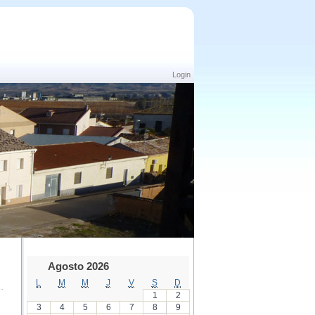
Login
Agosto 2026
L
M
M
J
V
S
D
1
2
3
4
5
6
7
8
9