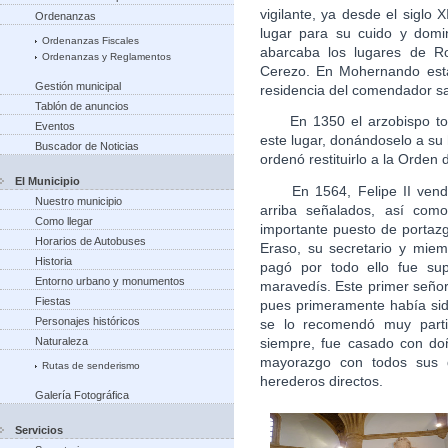
vigilante, ya desde el siglo 
Ordenanzas
lugar para su cuido y domi
Ordenanzas Fiscales
abarcaba los lugares de R
Ordenanzas y Reglamentos
Cerezo. En Mohernando estab
Gestión municipal
residencia del comendador sa
Tablón de anuncios
En 1350 el arzobispo toled
Eventos
este lugar, donándoselo a su 
Buscador de Noticias
ordenó restituirlo a la Orden 
El Municipio
En 1564, Felipe II vendió,
Nuestro municipio
arriba señalados, así com
Como llegar
importante puesto de portaz
Horarios de Autobuses
Eraso, su secretario y miem
Historia
pagó por todo ello fue sup
Entorno urbano y monumentos
maravedís. Este primer señor
Fiestas
pues primeramente había sid
Personajes históricos
se lo recomendó muy parti
siempre, fue casado con do
Naturaleza
mayorazgo con todos sus 
Rutas de senderismo
herederos directos.
Galería Fotográfica
Servicios