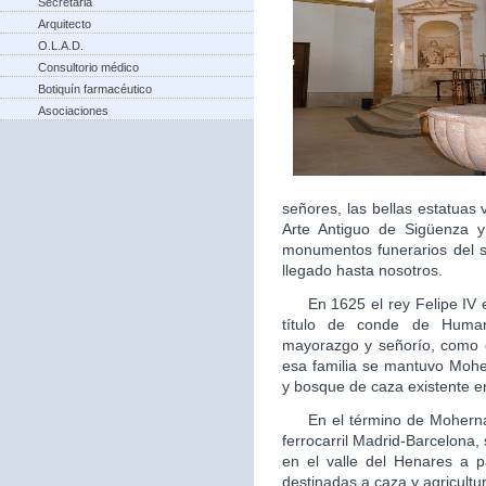
Secretaria
Arquitecto
O.L.A.D.
Consultorio médico
Botiquín farmacéutico
Asociaciones
señores, las bellas estatua
Arte Antiguo de Sigüenza 
monumentos funerarios del s
llegado hasta nosotros.
En 1625 el rey Felipe IV ele
título de conde de Human
mayorazgo y señorío, como 
esa familia se mantuvo Moh
y bosque de caza existente en
En el término de Mohernand
ferrocarril Madrid-Barcelona
en el valle del Henares a p
destinadas a caza y agricultu