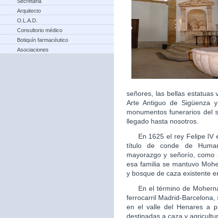
Secretaria
Arquitecto
O.L.A.D.
Consultorio médico
Botiquín farmacéutico
Asociaciones
señores, las bellas estatua
Arte Antiguo de Sigüenza 
monumentos funerarios del s
llegado hasta nosotros.
En 1625 el rey Felipe IV ele
título de conde de Human
mayorazgo y señorío, como 
esa familia se mantuvo Moh
y bosque de caza existente en
En el término de Mohernand
ferrocarril Madrid-Barcelona
en el valle del Henares a p
destinadas a caza y agricultu