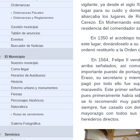
vigilante, ya desde el siglo 
Ordenanzas
lugar para su cuido y domi
Ordenanzas Fiscales
abarcaba los lugares de R
Ordenanzas y Reglamentos
Cerezo. En Mohernando estab
Gestión municipal
residencia del comendador sa
Tablón de anuncios
En 1350 el arzobispo toled
Eventos
este lugar, donándoselo a su 
Buscador de Noticias
ordenó restituirlo a la Orden 
El Municipio
En 1564, Felipe II vendió,
Nuestro municipio
arriba señalados, así com
Como llegar
importante puesto de portaz
Horarios de Autobuses
Eraso, su secretario y miem
Historia
pagó por todo ello fue sup
Entorno urbano y monumentos
maravedís. Este primer señor
Fiestas
pues primeramente había sid
Personajes históricos
se lo recomendó muy parti
siempre, fue casado con do
Naturaleza
mayorazgo con todos sus 
Rutas de senderismo
herederos directos.
Galería Fotográfica
Servicios