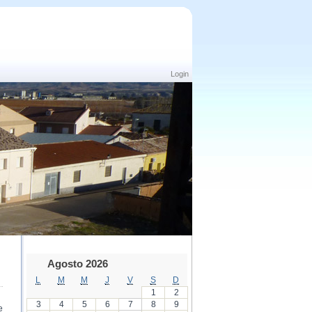
Login
Agosto 2026
L
M
M
J
V
S
D
1
2
3
4
5
6
7
8
9
e