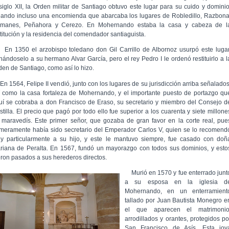
 siglo XII, la Orden militar de Santiago obtuvo este lugar para su cuido y dominio
eando incluso una encomienda que abarcaba los lugares de Robledillo, Razbona
manes, Peñahora y Cerezo. En Mohernando estaba la casa y cabeza de l
stitución y la residencia del comendador santiaguista.
 1350 el arzobispo toledano don Gil Carrillo de Albornoz usurpó este lugar
nándoselo a su hermano Alvar García, pero el rey Pedro I le ordenó restituirlo a l
den de Santiago, como así lo hizo.
 1564, Felipe II vendió, junto con los lugares de su jurisdicción arriba señalados
í como la casa fortaleza de Mohernando, y el importante puesto de portazgo qu
uí se cobraba a don Francisco de Eraso, su secretario y miembro del Consejo d
stilla. El precio que pagó por todo ello fue superior a los cuarenta y siete millone
 maravedís. Este primer señor, que gozaba de gran favor en la corte real, pue
imeramente había sido secretario del Emperador Carlos V, quien se lo recomend
y particularmente a su hijo, y este le mantuvo siempre, fue casado con doñ
riana de Peralta. En 1567, fundó un mayorazgo con todos sus dominios, y esto
eron pasados a sus herederos directos.
Murió en 1570 y fue enterrado junt
a su esposa en la iglesia d
Mohernando, en un enterramient
tallado por Juan Bautista Monegro e
el que aparecen el matrimonio
arrodillados y orantes, protegidos po
San Francisco de Asís. Esta joy