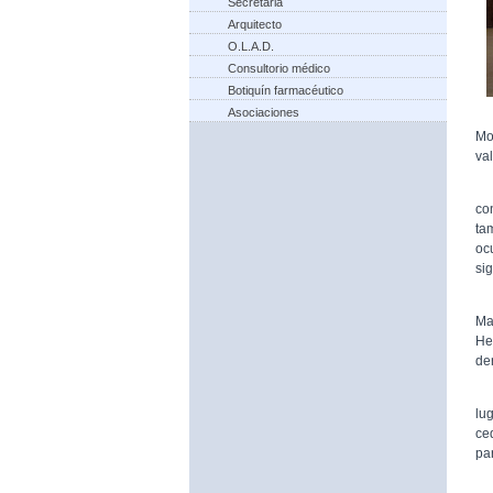
Secretaria
Arquitecto
O.L.A.D.
Consultorio médico
Botiquín farmacéutico
Asociaciones
Mo
va
En
co
ta
oc
sig
En
Ma
He
de
El
lu
ce
pa