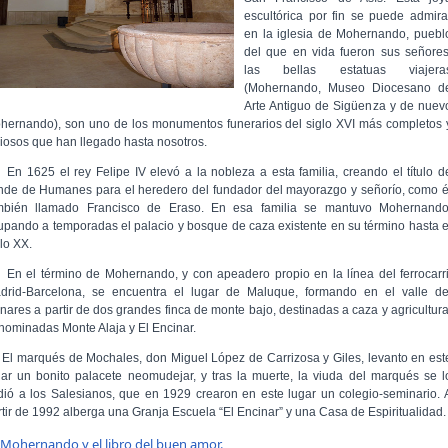
escultórica por fin se puede admira
en la iglesia de Mohernando, puebl
del que en vida fueron sus señores
las bellas estatuas viajera
(Mohernando, Museo Diocesano d
Arte Antiguo de Sigüenza y de nuev
hernando), son uno de los monumentos funerarios del siglo XVI más completos 
liosos que han llegado hasta nosotros.
 1625 el rey Felipe IV elevó a la nobleza a esta familia, creando el título d
nde de Humanes para el heredero del fundador del mayorazgo y señorío, como é
mbién llamado Francisco de Eraso. En esa familia se mantuvo Mohernando
upando a temporadas el palacio y bosque de caza existente en su término hasta e
lo XX.
 el término de Mohernando, y con apeadero propio en la línea del ferrocarri
drid-Barcelona, se encuentra el lugar de Maluque, formando en el valle de
nares a partir de dos grandes finca de monte bajo, destinadas a caza y agricultura
nominadas Monte Alaja y El Encinar.
 marqués de Mochales, don Miguel López de Carrizosa y Giles, levanto en est
gar un bonito palacete neomudejar, y tras la muerte, la viuda del marqués se l
dió a los Salesianos, que en 1929 crearon en este lugar un colegio-seminario. 
rtir de 1992 alberga una Granja Escuela “El Encinar” y una Casa de Espiritualidad.
Mohernando y el libro del buen amor.