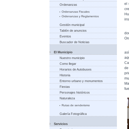
el
Ordenanzas
cr
Ordenanzas Fiscales
Hu
Ordenanzas y Reglamentos
in
Gestión municipal
En
Tablón de anuncios
do
Eventos
Or
Buscador de Noticias
En
as
El Municipio
aq
Nuestro municipio
Ca
Como llegar
de
Horarios de Autobuses
pr
Historia
mu
Entorno urbano y monumentos
Ma
Fiestas
fu
Personajes históricos
Naturaleza
Rutas de senderismo
Galería Fotográfica
Servicios