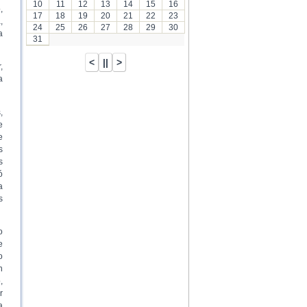
10
11
12
13
14
15
16
,
17
18
19
20
21
22
23
,
24
25
26
27
28
29
30
a
31
,
a
,
e
e
s
s
ó
a
s
o
e
o
n
,
r
a