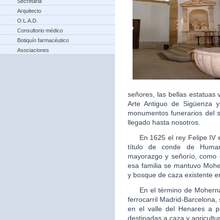
Secretaria
Arquitecto
O.L.A.D.
Consultorio médico
Botiquín farmacéutico
Asociaciones
señores, las bellas estatua
Arte Antiguo de Sigüenza 
monumentos funerarios del s
llegado hasta nosotros.
En 1625 el rey Felipe IV ele
título de conde de Human
mayorazgo y señorío, como 
esa familia se mantuvo Moh
y bosque de caza existente en
En el término de Mohernand
ferrocarril Madrid-Barcelona
en el valle del Henares a p
destinadas a caza y agricultu