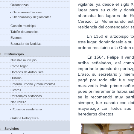
vigilante, ya desde el siglo 
Ordenanzas
lugar para su cuido y domi
Ordenanzas Fiscales
abarcaba los lugares de R
Ordenanzas y Reglamentos
Cerezo. En Mohernando estab
Gestión municipal
residencia del comendador sa
Tablón de anuncios
En 1350 el arzobispo toled
Eventos
este lugar, donándoselo a su 
Buscador de Noticias
ordenó restituirlo a la Orden 
El Municipio
En 1564, Felipe II vendió,
Nuestro municipio
arriba señalados, así com
Como llegar
importante puesto de portaz
Horarios de Autobuses
Eraso, su secretario y miem
Historia
pagó por todo ello fue sup
Entorno urbano y monumentos
maravedís. Este primer señor
Fiestas
pues primeramente había sid
Personajes históricos
se lo recomendó muy parti
siempre, fue casado con do
Naturaleza
mayorazgo con todos sus 
Rutas de senderismo
herederos directos.
Galería Fotográfica
Servicios