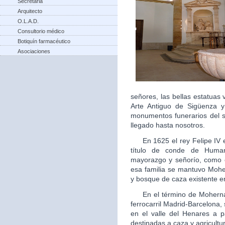
Secretaria
Arquitecto
O.L.A.D.
Consultorio médico
Botiquín farmacéutico
Asociaciones
señores, las bellas estatua
Arte Antiguo de Sigüenza 
monumentos funerarios del s
llegado hasta nosotros.
En 1625 el rey Felipe IV ele
título de conde de Human
mayorazgo y señorío, como 
esa familia se mantuvo Moh
y bosque de caza existente en
En el término de Mohernand
ferrocarril Madrid-Barcelona
en el valle del Henares a p
destinadas a caza y agricultu