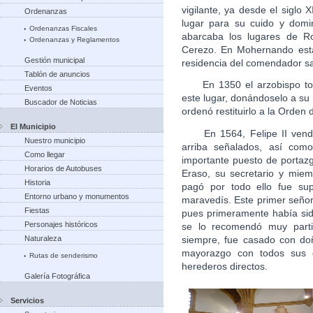
vigilante, ya desde el siglo 
Ordenanzas
lugar para su cuido y domi
Ordenanzas Fiscales
abarcaba los lugares de R
Ordenanzas y Reglamentos
Cerezo. En Mohernando estab
Gestión municipal
residencia del comendador sa
Tablón de anuncios
En 1350 el arzobispo toled
Eventos
este lugar, donándoselo a su 
Buscador de Noticias
ordenó restituirlo a la Orden 
El Municipio
En 1564, Felipe II vendió,
Nuestro municipio
arriba señalados, así com
Como llegar
importante puesto de portaz
Horarios de Autobuses
Eraso, su secretario y miem
Historia
pagó por todo ello fue sup
Entorno urbano y monumentos
maravedís. Este primer señor
Fiestas
pues primeramente había sid
Personajes históricos
se lo recomendó muy parti
siempre, fue casado con do
Naturaleza
mayorazgo con todos sus 
Rutas de senderismo
herederos directos.
Galería Fotográfica
Servicios