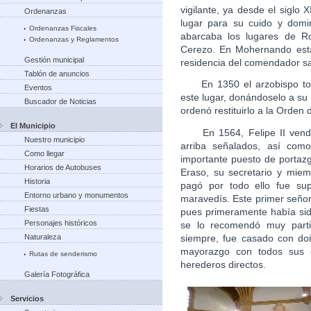
vigilante, ya desde el siglo 
Ordenanzas
lugar para su cuido y domi
Ordenanzas Fiscales
abarcaba los lugares de R
Ordenanzas y Reglamentos
Cerezo. En Mohernando estab
Gestión municipal
residencia del comendador sa
Tablón de anuncios
En 1350 el arzobispo toled
Eventos
este lugar, donándoselo a su 
Buscador de Noticias
ordenó restituirlo a la Orden 
El Municipio
En 1564, Felipe II vendió,
Nuestro municipio
arriba señalados, así com
Como llegar
importante puesto de portaz
Horarios de Autobuses
Eraso, su secretario y miem
Historia
pagó por todo ello fue sup
Entorno urbano y monumentos
maravedís. Este primer señor
Fiestas
pues primeramente había sid
Personajes históricos
se lo recomendó muy parti
siempre, fue casado con do
Naturaleza
mayorazgo con todos sus 
Rutas de senderismo
herederos directos.
Galería Fotográfica
Servicios