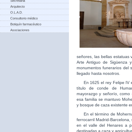
Secretaria
Arquitecto
O.L.A.D.
Consultorio médico
Botiquín farmacéutico
Asociaciones
señores, las bellas estatua
Arte Antiguo de Sigüenza 
monumentos funerarios del s
llegado hasta nosotros.
En 1625 el rey Felipe IV ele
título de conde de Human
mayorazgo y señorío, como 
esa familia se mantuvo Moh
y bosque de caza existente en
En el término de Mohernand
ferrocarril Madrid-Barcelona
en el valle del Henares a p
destinadas a caza y agricultu