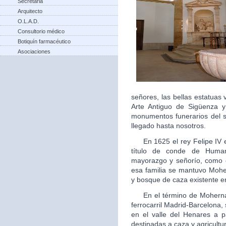
Secretaria
Arquitecto
O.L.A.D.
Consultorio médico
Botiquín farmacéutico
Asociaciones
señores, las bellas estatua
Arte Antiguo de Sigüenza 
monumentos funerarios del s
llegado hasta nosotros.
En 1625 el rey Felipe IV ele
título de conde de Human
mayorazgo y señorío, como 
esa familia se mantuvo Moh
y bosque de caza existente en
En el término de Mohernand
ferrocarril Madrid-Barcelona
en el valle del Henares a p
destinadas a caza y agricultu