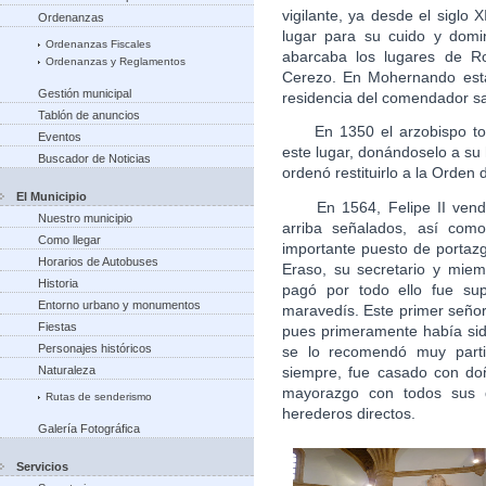
vigilante, ya desde el siglo 
Ordenanzas
lugar para su cuido y domi
Ordenanzas Fiscales
abarcaba los lugares de R
Ordenanzas y Reglamentos
Cerezo. En Mohernando estab
Gestión municipal
residencia del comendador sa
Tablón de anuncios
En 1350 el arzobispo toled
Eventos
este lugar, donándoselo a su 
Buscador de Noticias
ordenó restituirlo a la Orden 
El Municipio
En 1564, Felipe II vendió,
Nuestro municipio
arriba señalados, así com
Como llegar
importante puesto de portaz
Horarios de Autobuses
Eraso, su secretario y miem
Historia
pagó por todo ello fue sup
Entorno urbano y monumentos
maravedís. Este primer señor
Fiestas
pues primeramente había sid
Personajes históricos
se lo recomendó muy parti
siempre, fue casado con do
Naturaleza
mayorazgo con todos sus 
Rutas de senderismo
herederos directos.
Galería Fotográfica
Servicios