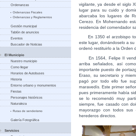
vigilante, ya desde el siglo 
Ordenanzas
lugar para su cuido y domi
Ordenanzas Fiscales
abarcaba los lugares de R
Ordenanzas y Reglamentos
Cerezo. En Mohernando estab
Gestión municipal
residencia del comendador sa
Tablón de anuncios
En 1350 el arzobispo toled
Eventos
este lugar, donándoselo a su 
Buscador de Noticias
ordenó restituirlo a la Orden 
El Municipio
En 1564, Felipe II vendió,
Nuestro municipio
arriba señalados, así com
Como llegar
importante puesto de portaz
Horarios de Autobuses
Eraso, su secretario y miem
Historia
pagó por todo ello fue sup
Entorno urbano y monumentos
maravedís. Este primer señor
Fiestas
pues primeramente había sid
Personajes históricos
se lo recomendó muy parti
siempre, fue casado con do
Naturaleza
mayorazgo con todos sus 
Rutas de senderismo
herederos directos.
Galería Fotográfica
Servicios