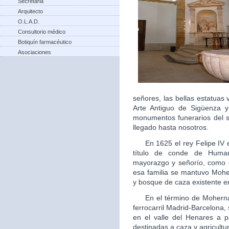
Secretaria
Arquitecto
O.L.A.D.
Consultorio médico
Botiquín farmacéutico
Asociaciones
señores, las bellas estatua
Arte Antiguo de Sigüenza 
monumentos funerarios del s
llegado hasta nosotros.
En 1625 el rey Felipe IV ele
título de conde de Human
mayorazgo y señorío, como 
esa familia se mantuvo Moh
y bosque de caza existente en
En el término de Mohernand
ferrocarril Madrid-Barcelona
en el valle del Henares a p
destinadas a caza y agricultu