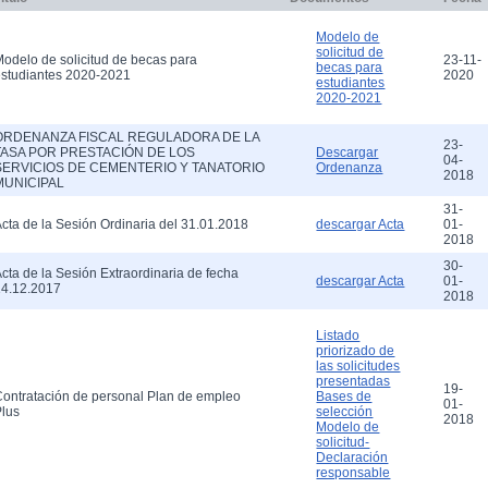
Modelo de
solicitud de
odelo de solicitud de becas para
23-11-
becas para
studiantes 2020-2021
2020
estudiantes
2020-2021
ORDENANZA FISCAL REGULADORA DE LA
23-
TASA POR PRESTACIÓN DE LOS
Descargar
04-
SERVICIOS DE CEMENTERIO Y TANATORIO
Ordenanza
2018
MUNICIPAL
31-
cta de la Sesión Ordinaria del 31.01.2018
01-
descargar Acta
2018
30-
cta de la Sesión Extraordinaria de fecha
01-
descargar Acta
14.12.2017
2018
Listado
priorizado de
las solicitudes
presentadas
19-
ontratación de personal Plan de empleo
Bases de
01-
lus
selección
2018
Modelo de
solicitud-
Declaración
responsable