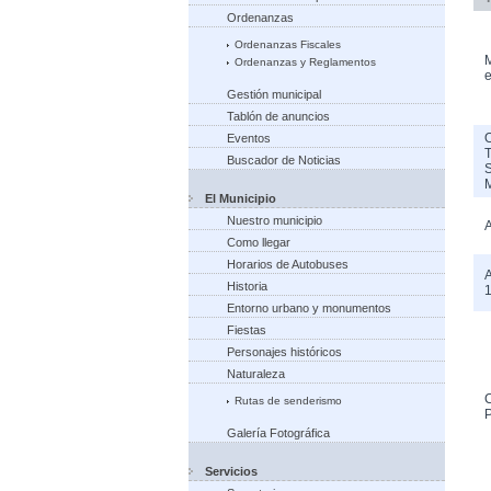
Ordenanzas
Ordenanzas Fiscales
M
Ordenanzas y Reglamentos
e
Gestión municipal
Tablón de anuncios
Eventos
Buscador de Noticias
El Municipio
Nuestro municipio
A
Como llegar
Horarios de Autobuses
A
Historia
Entorno urbano y monumentos
Fiestas
Personajes históricos
Naturaleza
C
Rutas de senderismo
P
Galería Fotográfica
Servicios