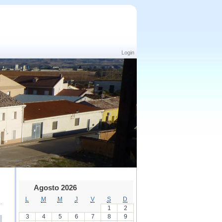
Login
Agosto 2026
L
M
M
J
V
S
D
1
2
3
4
5
6
7
8
9