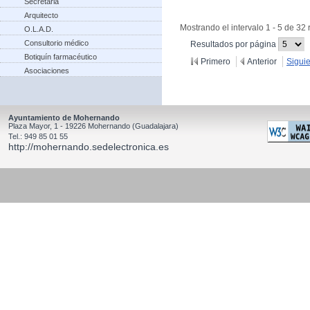
Secretaria
Arquitecto
Mostrando el intervalo 1 - 5 de 32 
O.L.A.D.
(Cambiar
Consultorio médico
Resultados por página
recargue
Botiquín farmacéutico
Primero
Anterior
Sigui
Asociaciones
Ayuntamiento de Mohernando
Plaza Mayor, 1 - 19226 Mohernando (Guadalajara)
Tel.: 949 85 01 55
http://mohernando.sedelectronica.es