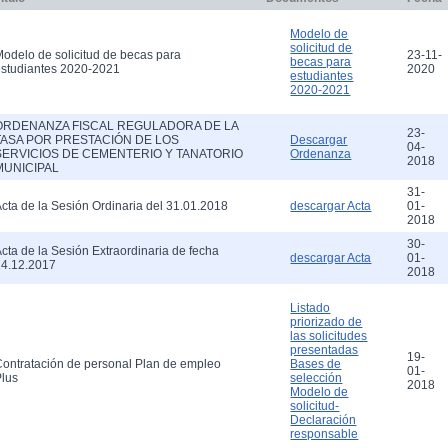
Modelo de
solicitud de
odelo de solicitud de becas para
23-11-
becas para
studiantes 2020-2021
2020
estudiantes
2020-2021
ORDENANZA FISCAL REGULADORA DE LA
23-
TASA POR PRESTACIÓN DE LOS
Descargar
04-
SERVICIOS DE CEMENTERIO Y TANATORIO
Ordenanza
2018
MUNICIPAL
31-
cta de la Sesión Ordinaria del 31.01.2018
01-
descargar Acta
2018
30-
cta de la Sesión Extraordinaria de fecha
01-
descargar Acta
14.12.2017
2018
Listado
priorizado de
las solicitudes
presentadas
19-
ontratación de personal Plan de empleo
Bases de
01-
lus
selección
2018
Modelo de
solicitud-
Declaración
responsable