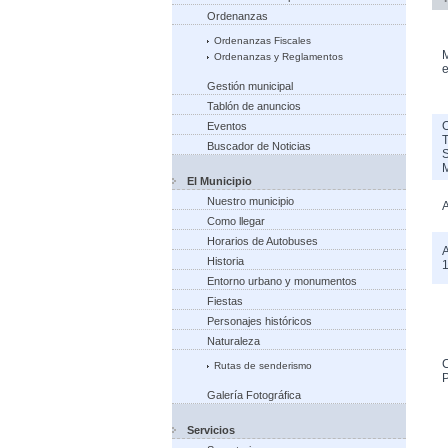
Ordenanzas
Ordenanzas Fiscales
M
Ordenanzas y Reglamentos
e
Gestión municipal
Tablón de anuncios
Eventos
Buscador de Noticias
El Municipio
Nuestro municipio
A
Como llegar
Horarios de Autobuses
A
Historia
Entorno urbano y monumentos
Fiestas
Personajes históricos
Naturaleza
C
Rutas de senderismo
P
Galería Fotográfica
Servicios