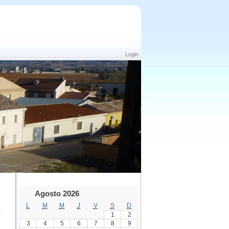
Login
Agosto 2026
L
M
M
J
V
S
D
1
2
3
4
5
6
7
8
9