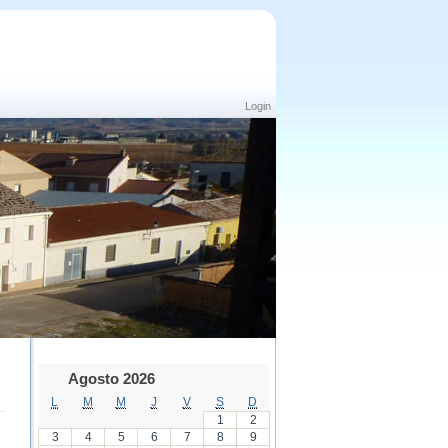
Login
Agosto 2026
L
M
M
J
V
S
D
1
2
3
4
5
6
7
8
9