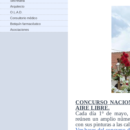
Secretaria
Arquitecto
O.L.A.D.
Consultorio médico
Botiquín farmacéutico
Asociaciones
CONCURSO NACION
AIRE LIBRE.
Cada día 1º de mayo, d
reúnen un amplio númer
con sus pinturas a las ca
Ver bases del concurso d