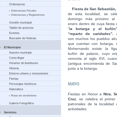
Ordenanzas
Fiesta de San Sebastián
Ordenanzas Fiscales
de esta localidad, se cel
Ordenanzas y Reglamentos
domingo más próximo al
Gestión municipal
enero dentro de cuya fiesta 
Tablón de anuncios
“
la botarga
y el bufón
Eventos
“reparto de caridades”.
Buscador de Noticias
son muchos los pueblos alc
que cuentan con botarga, 
El Municipio
Mohernando existe la fig
Nuestro municipio
bufón de palacio, cuyo or
Como llegar
remonta al siglo XVI, cuan
Horarios de Autobuses
(antigua encomienda de Sant
junto a la botarga.
Historia
Entorno urbano y monumentos
Fiestas
MAYO
Personajes históricos
Naturaleza
Fiestas en Honor a
Ntra. S
Rutas de senderismo
Cruz
, se celebra el prime
Galería Fotográfica
patronales de la localidad
actividades.
Servicios