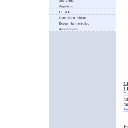
Secretaria
Arquitecto
O.L.A.D.
Consultorio médico
Botiquín farmacéutico
Asociaciones
C
L
Ca
nú
mu
Ve
Fi