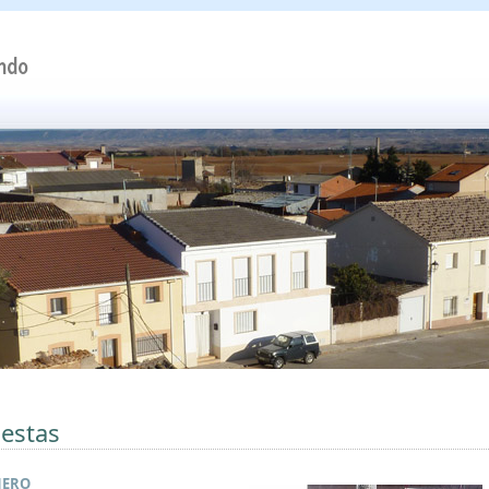
iestas
NERO