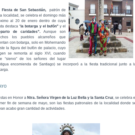
esta de San Sebastián,
patrón de
ta localidad, se celebra el domingo más
óximo al 20 de enero dentro de cuya
sta destaca “
la botarga
y el bufón”
y el
eparto de caridades”.
Aunque son
chos los pueblos alcarreños que
entan con botarga, solo en Mohernando
iste la figura del bufón de palacio, cuyo
igen se remonta al siglo XVI, cuando
te “siervo” de los señores del lugar
ntigua encomienda de Santiago) se incorporó a la fiesta tradicional junto a l
targa.
AYO
estas en Honor a
Ntra. Señora Virgen de la Luz Bella y la Santa Cruz
, se celebra e
imer fin de semana de mayo, son las fiestas patronales de la localidad donde s
evan acabo gran cantidad de actividades.