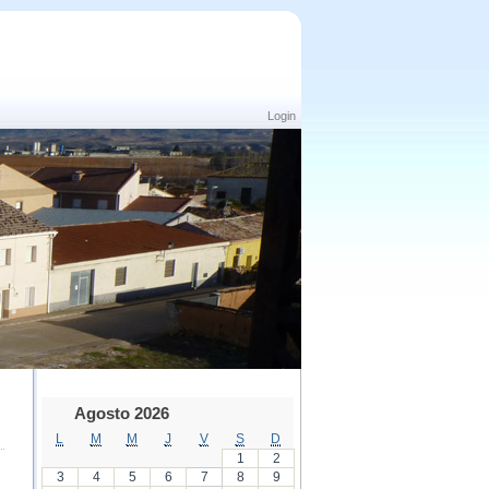
Login
Agosto 2026
L
M
M
J
V
S
D
1
2
3
4
5
6
7
8
9