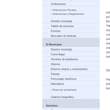
Ordenanzas
Fi
Ordenanzas Fiscales
es
Ordenanzas y Reglamentos
pr
Gestión municipal
fie
“r
Tablón de anuncios
mu
Eventos
cu
Buscador de Noticias
ex
or
El Municipio
es
Nuestro municipio
(a
Como llegar
bo
Horarios de Autobuses
Historia
Entorno urbano y monumentos
M
Fiestas
Personajes históricos
Fi
Naturaleza
pr
ll
Rutas de senderismo
Galería Fotográfica
Servicios