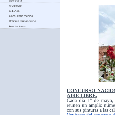
Secretaria
Arquitecto
O.L.A.D.
Consultorio médico
Botiquín farmacéutico
Asociaciones
CONCURSO NACION
AIRE LIBRE.
Cada día 1º de mayo, d
reúnen un amplio númer
con sus pinturas a las ca
Ver bases del concurso d