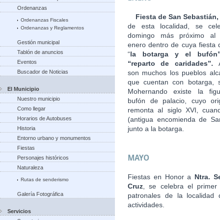
Ordenanzas
Fiesta de San Sebastián
Ordenanzas Fiscales
de esta localidad, se cel
Ordenanzas y Reglamentos
domingo más próximo al
Gestión municipal
enero dentro de cuya fiesta 
Tablón de anuncios
“
la botarga
y el bufón
Eventos
“reparto de caridades”.
Buscador de Noticias
son muchos los pueblos alc
que cuentan con botarga, 
El Municipio
Mohernando existe la fig
Nuestro municipio
bufón de palacio, cuyo or
Como llegar
remonta al siglo XVI, cuan
Horarios de Autobuses
(antigua encomienda de Sant
junto a la botarga.
Historia
Entorno urbano y monumentos
Fiestas
MAYO
Personajes históricos
Naturaleza
Fiestas en Honor a
Ntra. S
Rutas de senderismo
Cruz
, se celebra el prime
Galería Fotográfica
patronales de la localidad
actividades.
Servicios