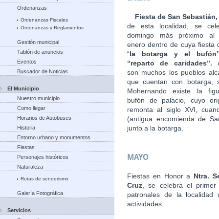
Ordenanzas
Fiesta de San Sebastián
Ordenanzas Fiscales
de esta localidad, se cel
Ordenanzas y Reglamentos
domingo más próximo al
Gestión municipal
enero dentro de cuya fiesta 
Tablón de anuncios
“
la botarga
y el bufón
Eventos
“reparto de caridades”.
Buscador de Noticias
son muchos los pueblos alc
que cuentan con botarga, 
El Municipio
Mohernando existe la fig
Nuestro municipio
bufón de palacio, cuyo or
Como llegar
remonta al siglo XVI, cuan
Horarios de Autobuses
(antigua encomienda de Sant
junto a la botarga.
Historia
Entorno urbano y monumentos
Fiestas
MAYO
Personajes históricos
Naturaleza
Fiestas en Honor a
Ntra. S
Rutas de senderismo
Cruz
, se celebra el prime
Galería Fotográfica
patronales de la localidad
actividades.
Servicios