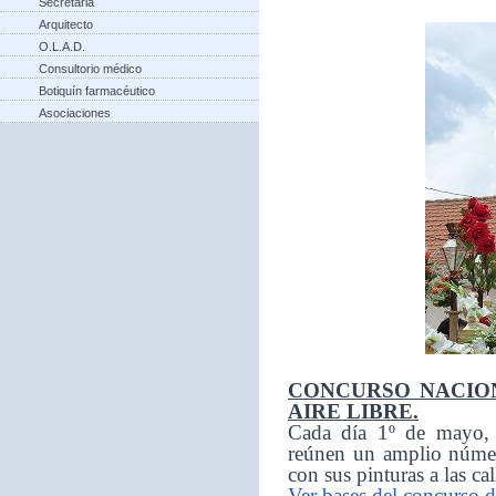
Secretaria
Arquitecto
O.L.A.D.
Consultorio médico
Botiquín farmacéutico
Asociaciones
CONCURSO NACION
AIRE LIBRE.
Cada día 1º de mayo, d
reúnen un amplio númer
con sus pinturas a las ca
Ver bases del concurso d