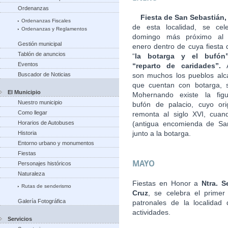
Ordenanzas
Fiesta de San Sebastián
Ordenanzas Fiscales
de esta localidad, se cel
Ordenanzas y Reglamentos
domingo más próximo al
Gestión municipal
enero dentro de cuya fiesta 
Tablón de anuncios
“
la botarga
y el bufón
Eventos
“reparto de caridades”.
Buscador de Noticias
son muchos los pueblos alc
que cuentan con botarga, 
El Municipio
Mohernando existe la fig
Nuestro municipio
bufón de palacio, cuyo or
Como llegar
remonta al siglo XVI, cuan
Horarios de Autobuses
(antigua encomienda de Sant
junto a la botarga.
Historia
Entorno urbano y monumentos
Fiestas
MAYO
Personajes históricos
Naturaleza
Fiestas en Honor a
Ntra. S
Rutas de senderismo
Cruz
, se celebra el prime
Galería Fotográfica
patronales de la localidad
actividades.
Servicios