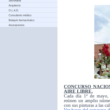
Secretaria
Arquitecto
O.L.A.D.
Consultorio médico
Botiquín farmacéutico
Asociaciones
CONCURSO NACION
AIRE LIBRE.
Cada día 1º de mayo, d
reúnen un amplio númer
con sus pinturas a las ca
Ver bases del concurso d