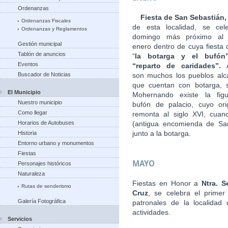
Ordenanzas
Fiesta de San Sebastián
Ordenanzas Fiscales
de esta localidad, se cel
Ordenanzas y Reglamentos
domingo más próximo al
Gestión municipal
enero dentro de cuya fiesta 
Tablón de anuncios
“
la botarga
y el bufón
Eventos
“reparto de caridades”.
Buscador de Noticias
son muchos los pueblos alc
que cuentan con botarga, 
El Municipio
Mohernando existe la fig
Nuestro municipio
bufón de palacio, cuyo or
Como llegar
remonta al siglo XVI, cuan
Horarios de Autobuses
(antigua encomienda de Sant
junto a la botarga.
Historia
Entorno urbano y monumentos
Fiestas
MAYO
Personajes históricos
Naturaleza
Fiestas en Honor a
Ntra. S
Rutas de senderismo
Cruz
, se celebra el prime
Galería Fotográfica
patronales de la localidad
actividades.
Servicios