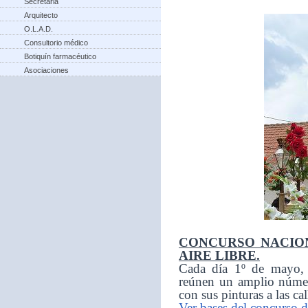
Secretaria
Arquitecto
O.L.A.D.
Consultorio médico
Botiquín farmacéutico
Asociaciones
CONCURSO NACION
AIRE LIBRE.
Cada día 1º de mayo, d
reúnen un amplio númer
con sus pinturas a las ca
Ver bases del concurso d