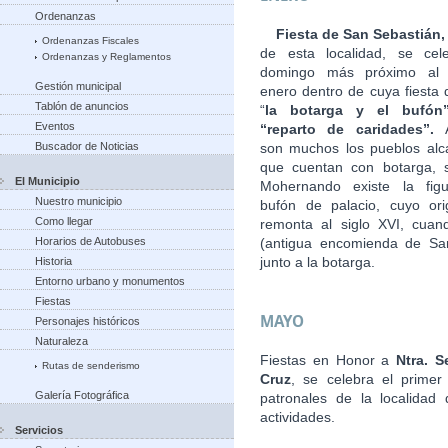
Ordenanzas
Fiesta de San Sebastián
Ordenanzas Fiscales
de esta localidad, se cel
Ordenanzas y Reglamentos
domingo más próximo al
Gestión municipal
enero dentro de cuya fiesta 
Tablón de anuncios
“
la botarga
y el bufón
Eventos
“reparto de caridades”.
Buscador de Noticias
son muchos los pueblos alc
que cuentan con botarga, 
El Municipio
Mohernando existe la fig
Nuestro municipio
bufón de palacio, cuyo or
Como llegar
remonta al siglo XVI, cuan
Horarios de Autobuses
(antigua encomienda de Sant
junto a la botarga.
Historia
Entorno urbano y monumentos
Fiestas
MAYO
Personajes históricos
Naturaleza
Fiestas en Honor a
Ntra. S
Rutas de senderismo
Cruz
, se celebra el prime
Galería Fotográfica
patronales de la localidad
actividades.
Servicios