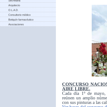
Secretaria
Arquitecto
O.L.A.D.
Consultorio médico
Botiquín farmacéutico
Asociaciones
CONCURSO NACION
AIRE LIBRE.
Cada día 1º de mayo, d
reúnen un amplio númer
con sus pinturas a las ca
Ver bases del concurso d