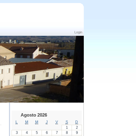
Login
Agosto 2026
L
M
M
J
V
S
D
1
2
3
4
5
6
7
8
9