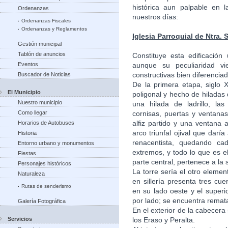
histórica aun palpable en 
Ordenanzas
nuestros días:
Ordenanzas Fiscales
Ordenanzas y Reglamentos
Iglesia Parroquial de Ntra. S
Gestión municipal
Tablón de anuncios
Constituye esta edificació
Eventos
aunque su peculiaridad v
constructivas bien diferencia
Buscador de Noticias
De la primera etapa, siglo 
El Municipio
poligonal y hecho de hilada
Nuestro municipio
una hilada de ladrillo, las 
Como llegar
cornisas, puertas y ventana
alfiz partido y una ventana
Horarios de Autobuses
arco triunfal ojival que darí
Historia
renacentista, quedando ca
Entorno urbano y monumentos
extremos, y todo lo que es el
Fiestas
parte central, pertenece a la
Personajes históricos
La torre sería el otro elemen
Naturaleza
en sillería presenta tres cu
Rutas de senderismo
en su lado oeste y el super
por lado; se encuentra remat
Galería Fotográfica
En el exterior de la cabecer
Servicios
los Eraso y Peralta.