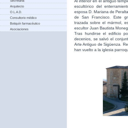
Al interior en el antiguo tem
Secretaria
escultórico del enterramie
Arquitecto
esposa D. Mariana de Peralta
O.L.A.D.
de San Francisco. Este gru
Consultorio médico
trazada sobre el mármol, e
Botiquín farmacéutico
escultor Juan Bautista Moneg
Asociaciones
Tras hundirse el edificio 
decenios, se salvó el conjun
Arte Antiguo de Sigüenza. Re
han vuelto a la iglesia parro