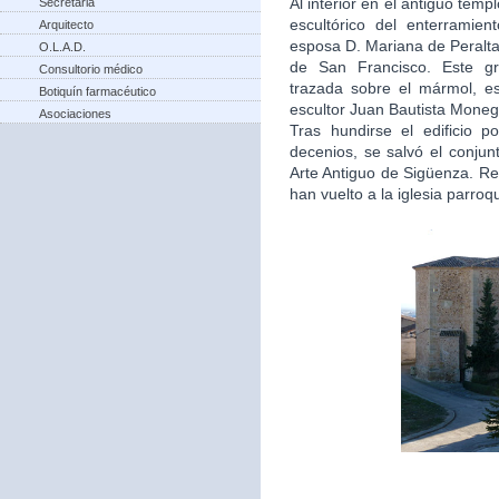
Al interior en el antiguo tem
Secretaria
escultórico del enterramie
Arquitecto
esposa D. Mariana de Peralta
O.L.A.D.
de San Francisco. Este gru
Consultorio médico
trazada sobre el mármol, e
Botiquín farmacéutico
escultor Juan Bautista Moneg
Asociaciones
Tras hundirse el edificio 
decenios, se salvó el conjun
Arte Antiguo de Sigüenza. Re
han vuelto a la iglesia parro