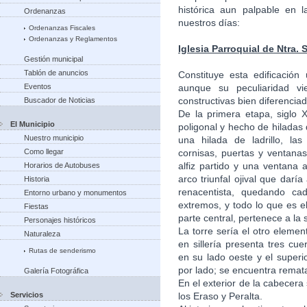
histórica aun palpable en 
Ordenanzas
nuestros días:
Ordenanzas Fiscales
Ordenanzas y Reglamentos
Iglesia Parroquial de Ntra. S
Gestión municipal
Tablón de anuncios
Constituye esta edificació
Eventos
aunque su peculiaridad v
constructivas bien diferencia
Buscador de Noticias
De la primera etapa, siglo 
El Municipio
poligonal y hecho de hilada
Nuestro municipio
una hilada de ladrillo, las 
Como llegar
cornisas, puertas y ventana
alfiz partido y una ventana
Horarios de Autobuses
arco triunfal ojival que darí
Historia
renacentista, quedando ca
Entorno urbano y monumentos
extremos, y todo lo que es el
Fiestas
parte central, pertenece a la
Personajes históricos
La torre sería el otro elemen
Naturaleza
en sillería presenta tres cu
Rutas de senderismo
en su lado oeste y el super
por lado; se encuentra remat
Galería Fotográfica
En el exterior de la cabecer
Servicios
los Eraso y Peralta.