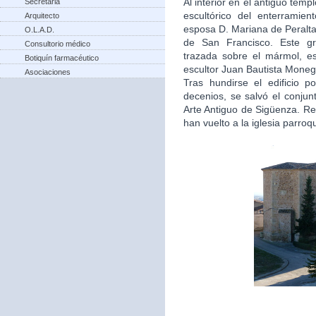
Al interior en el antiguo tem
Secretaria
escultórico del enterramie
Arquitecto
esposa D. Mariana de Peralta
O.L.A.D.
de San Francisco. Este gru
Consultorio médico
trazada sobre el mármol, e
Botiquín farmacéutico
escultor Juan Bautista Moneg
Asociaciones
Tras hundirse el edificio 
decenios, se salvó el conjun
Arte Antiguo de Sigüenza. Re
han vuelto a la iglesia parro