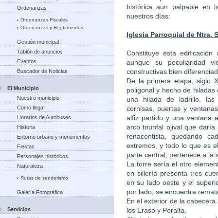
histórica aun palpable en 
Ordenanzas
nuestros días:
Ordenanzas Fiscales
Ordenanzas y Reglamentos
Iglesia Parroquial de Ntra. S
Gestión municipal
Tablón de anuncios
Constituye esta edificació
Eventos
aunque su peculiaridad v
constructivas bien diferencia
Buscador de Noticias
De la primera etapa, siglo 
El Municipio
poligonal y hecho de hilada
Nuestro municipio
una hilada de ladrillo, las 
Como llegar
cornisas, puertas y ventana
alfiz partido y una ventana
Horarios de Autobuses
arco triunfal ojival que darí
Historia
renacentista, quedando ca
Entorno urbano y monumentos
extremos, y todo lo que es el
Fiestas
parte central, pertenece a la
Personajes históricos
La torre sería el otro elemen
Naturaleza
en sillería presenta tres cu
Rutas de senderismo
en su lado oeste y el super
por lado; se encuentra remat
Galería Fotográfica
En el exterior de la cabecer
Servicios
los Eraso y Peralta.