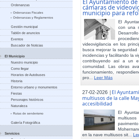
El Ayuntamiento de
Ordenanzas
cámaras de videovigi
municipio para refo
Ordenanzas Fiscales
Ordenanzas y Reglamentos
El Ayunta
Gestión municipal
con una s
Desarrol
Tablón de anuncios
procedien
Eventos
videovigilancia en los princ
Buscador de Noticias
busca mejorar la seguridad 
incidencias y facilitando la 
El Municipio
contribuyendo así a un e
Nuestro municipio
comunidad. Las obras ava
Como llegar
funcionamiento, respondie
Horarios de Autobuses
pro...
Leer Más
Historia
Entorno urbano y monumentos
|
El Ayuntam
27-02-2026
Fiestas
multiusos de la calle May
Personajes históricos
accesibilidad
Naturaleza
El Ayunt
Rutas de senderismo
multiuso
Galería Fotográfica
pavimento
Mohernand
Servicios
en la nave multiusos sit...
Le