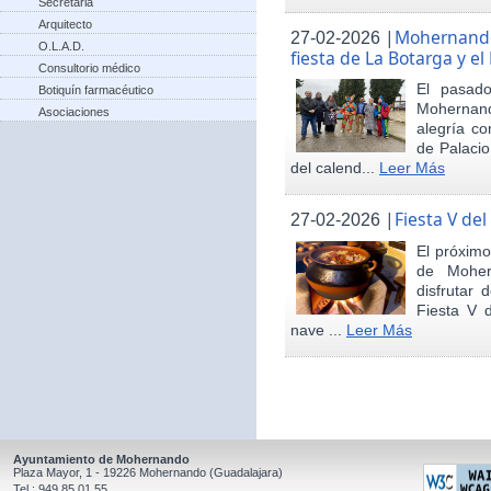
Secretaria
Arquitecto
|
Mohernando 
27-02-2026
O.L.A.D.
fiesta de La Botarga y el
Consultorio médico
El pasad
Botiquín farmacéutico
Mohernand
Asociaciones
alegría co
de Palaci
del calend...
Leer Más
|
Fiesta V de
27-02-2026
El próximo
de Moher
disfrutar 
Fiesta V 
nave ...
Leer Más
Ayuntamiento de Mohernando
Plaza Mayor, 1 - 19226 Mohernando (Guadalajara)
Tel.: 949 85 01 55