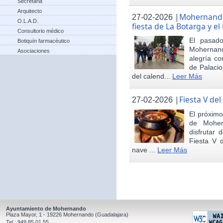
Secretaria
Arquitecto
|
Mohernando 
27-02-2026
O.L.A.D.
fiesta de La Botarga y el
Consultorio médico
El pasad
Botiquín farmacéutico
Mohernand
Asociaciones
alegría co
de Palaci
del calend...
Leer Más
|
Fiesta V de
27-02-2026
El próximo
de Moher
disfrutar 
Fiesta V 
nave ...
Leer Más
Ayuntamiento de Mohernando
Plaza Mayor, 1 - 19226 Mohernando (Guadalajara)
Tel.: 949 85 01 55