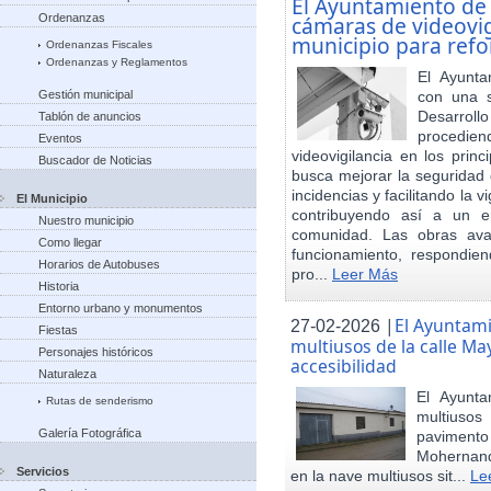
El Ayuntamiento de
Ordenanzas
cámaras de videovigi
municipio para refo
Ordenanzas Fiscales
Ordenanzas y Reglamentos
El Ayunta
Gestión municipal
con una s
Desarrol
Tablón de anuncios
procedien
Eventos
videovigilancia en los princ
Buscador de Noticias
busca mejorar la seguridad 
incidencias y facilitando la 
El Municipio
contribuyendo así a un e
Nuestro municipio
comunidad. Las obras ava
Como llegar
funcionamiento, respondie
Horarios de Autobuses
pro...
Leer Más
Historia
Entorno urbano y monumentos
|
El Ayuntam
27-02-2026
Fiestas
multiusos de la calle May
Personajes históricos
accesibilidad
Naturaleza
El Ayunt
Rutas de senderismo
multiuso
Galería Fotográfica
pavimento
Mohernand
Servicios
en la nave multiusos sit...
Le