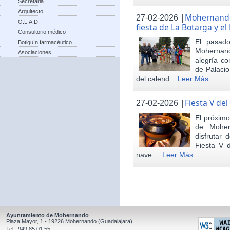
Secretaria
Arquitecto
|
Mohernando 
27-02-2026
O.L.A.D.
fiesta de La Botarga y el
Consultorio médico
El pasad
Botiquín farmacéutico
Mohernand
Asociaciones
alegría co
de Palaci
del calend...
Leer Más
|
Fiesta V de
27-02-2026
El próximo
de Moher
disfrutar 
Fiesta V 
nave ...
Leer Más
Ayuntamiento de Mohernando
Plaza Mayor, 1 - 19226 Mohernando (Guadalajara)
Tel.: 949 85 01 55