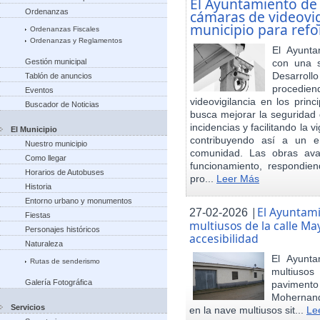
El Ayuntamiento de
Ordenanzas
cámaras de videovigi
municipio para refo
Ordenanzas Fiscales
Ordenanzas y Reglamentos
El Ayunta
Gestión municipal
con una s
Desarrol
Tablón de anuncios
procedien
Eventos
videovigilancia en los princ
Buscador de Noticias
busca mejorar la seguridad 
incidencias y facilitando la 
El Municipio
contribuyendo así a un e
Nuestro municipio
comunidad. Las obras ava
Como llegar
funcionamiento, respondie
Horarios de Autobuses
pro...
Leer Más
Historia
Entorno urbano y monumentos
|
El Ayuntam
27-02-2026
Fiestas
multiusos de la calle May
Personajes históricos
accesibilidad
Naturaleza
El Ayunt
Rutas de senderismo
multiuso
Galería Fotográfica
pavimento
Mohernand
Servicios
en la nave multiusos sit...
Le