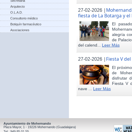
Secretaria
Arquitecto
|
Mohernando 
27-02-2026
O.L.A.D.
fiesta de La Botarga y el
Consultorio médico
El pasad
Botiquín farmacéutico
Mohernand
Asociaciones
alegría co
de Palaci
del calend...
Leer Más
|
Fiesta V de
27-02-2026
El próximo
de Moher
disfrutar 
Fiesta V 
nave ...
Leer Más
Ayuntamiento de Mohernando
Plaza Mayor, 1 - 19226 Mohernando (Guadalajara)
Tel.: 949 85 01 55