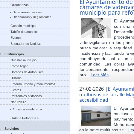
El Ayuntamiento de
Ordenanzas
cámaras de videovigi
municipio para refo
Ordenanzas Fiscales
Ordenanzas y Reglamentos
El Ayunta
Gestión municipal
con una s
Desarrol
Tablón de anuncios
procedien
Eventos
videovigilancia en los princ
Buscador de Noticias
busca mejorar la seguridad 
incidencias y facilitando la 
El Municipio
contribuyendo así a un e
Nuestro municipio
comunidad. Las obras ava
Como llegar
funcionamiento, respondie
Horarios de Autobuses
pro...
Leer Más
Historia
Entorno urbano y monumentos
|
El Ayuntam
27-02-2026
Fiestas
multiusos de la calle May
Personajes históricos
accesibilidad
Naturaleza
El Ayunt
Rutas de senderismo
multiuso
Galería Fotográfica
pavimento
Mohernand
Servicios
en la nave multiusos sit...
Le