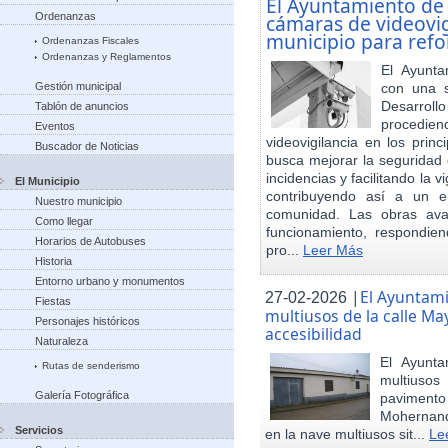
El Ayuntamiento de
Ordenanzas
cámaras de videovigi
municipio para refo
Ordenanzas Fiscales
Ordenanzas y Reglamentos
El Ayunta
Gestión municipal
con una s
Desarrol
Tablón de anuncios
procedien
Eventos
videovigilancia en los princ
Buscador de Noticias
busca mejorar la seguridad 
incidencias y facilitando la 
El Municipio
contribuyendo así a un e
Nuestro municipio
comunidad. Las obras ava
Como llegar
funcionamiento, respondie
Horarios de Autobuses
pro...
Leer Más
Historia
Entorno urbano y monumentos
|
El Ayuntam
27-02-2026
Fiestas
multiusos de la calle May
Personajes históricos
accesibilidad
Naturaleza
El Ayunt
Rutas de senderismo
multiuso
Galería Fotográfica
pavimento
Mohernand
Servicios
en la nave multiusos sit...
Le