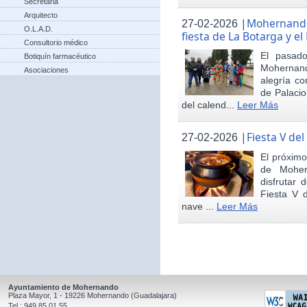
Secretaria
Arquitecto
|
Mohernando 
27-02-2026
O.L.A.D.
fiesta de La Botarga y el
Consultorio médico
El pasad
Botiquín farmacéutico
Mohernand
Asociaciones
alegría co
de Palaci
del calend...
Leer Más
|
Fiesta V de
27-02-2026
El próximo
de Moher
disfrutar 
Fiesta V 
nave ...
Leer Más
Ayuntamiento de Mohernando
Plaza Mayor, 1 - 19226 Mohernando (Guadalajara)
Tel.: 949 85 01 55