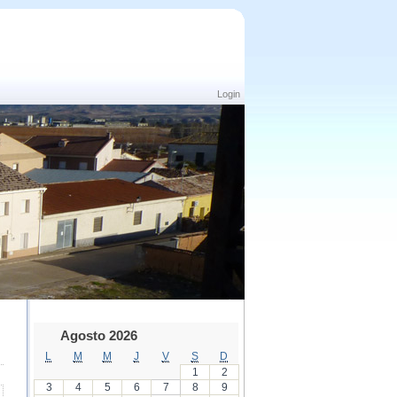
Login
Agosto 2026
L
M
M
J
V
S
D
1
2
3
4
5
6
7
8
9