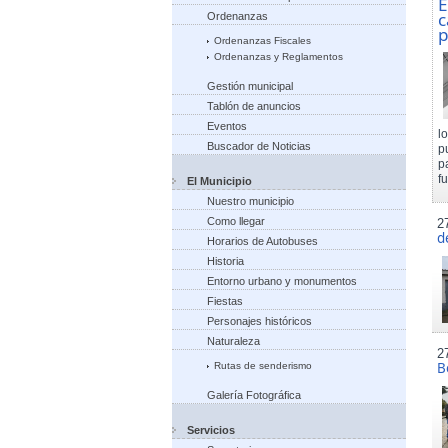
E
c
Ordenanzas
p
Ordenanzas Fiscales
Ordenanzas y Reglamentos
Gestión municipal
Tablón de anuncios
Eventos
l
Buscador de Noticias
p
p
f
El Municipio
Nuestro municipio
Como llegar
2
d
Horarios de Autobuses
Historia
Entorno urbano y monumentos
Fiestas
Personajes históricos
Naturaleza
2
B
Rutas de senderismo
Galería Fotográfica
Servicios