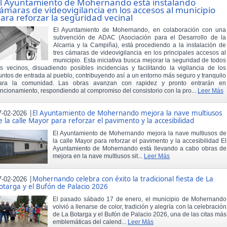
l Ayuntamiento de Mohernando está instalando
ámaras de videovigilancia en los accesos al municipio
ara reforzar la seguridad vecinal
El Ayuntamiento de Mohernando, en colaboración con una
subvención de ADAC (Asociación para el Desarrollo de la
Alcarria y la Campiña), está procediendo a la instalación de
tres cámaras de videovigilancia en los principales accesos al
municipio. Esta iniciativa busca mejorar la seguridad de todos
os vecinos, disuadiendo posibles incidencias y facilitando la vigilancia de los
untos de entrada al pueblo, contribuyendo así a un entorno más seguro y tranquilo
ara la comunidad. Las obras avanzan con rapidez y pronto entrarán en
uncionamiento, respondiendo al compromiso del consistorio con la pro...
Leer Más
|
El Ayuntamiento de Mohernando mejora la nave multiusos
7-02-2026
e la calle Mayor para reforzar el pavimento y la accesibilidad
El Ayuntamiento de Mohernando mejora la nave multiusos de
la calle Mayor para reforzar el pavimento y la accesibilidad El
Ayuntamiento de Mohernando está llevando a cabo obras de
mejora en la nave multiusos sit...
Leer Más
|
Mohernando celebra con éxito la tradicional fiesta de La
7-02-2026
otarga y el Bufón de Palacio 2026
El pasado sábado 17 de enero, el municipio de Mohernando
volvió a llenarse de color, tradición y alegría con la celebración
de La Botarga y el Bufón de Palacio 2026, una de las citas más
emblemáticas del calend...
Leer Más