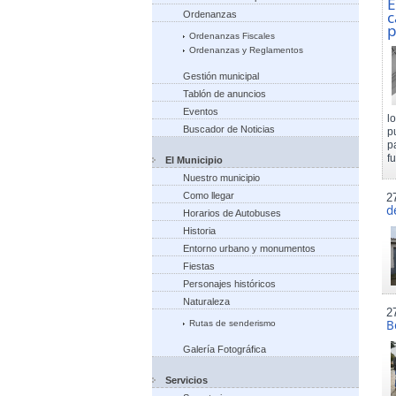
E
c
Ordenanzas
p
Ordenanzas Fiscales
Ordenanzas y Reglamentos
Gestión municipal
Tablón de anuncios
Eventos
l
Buscador de Noticias
p
p
f
El Municipio
Nuestro municipio
Como llegar
2
d
Horarios de Autobuses
Historia
Entorno urbano y monumentos
Fiestas
Personajes históricos
Naturaleza
2
B
Rutas de senderismo
Galería Fotográfica
Servicios