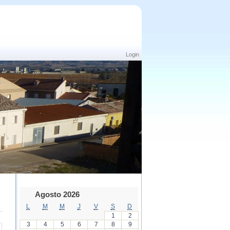
Login
Agosto 2026
L
M
M
J
V
S
D
1
2
3
4
5
6
7
8
9