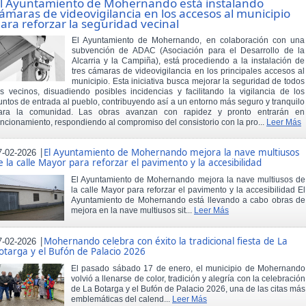
l Ayuntamiento de Mohernando está instalando
ámaras de videovigilancia en los accesos al municipio
ara reforzar la seguridad vecinal
El Ayuntamiento de Mohernando, en colaboración con una
subvención de ADAC (Asociación para el Desarrollo de la
Alcarria y la Campiña), está procediendo a la instalación de
tres cámaras de videovigilancia en los principales accesos al
municipio. Esta iniciativa busca mejorar la seguridad de todos
os vecinos, disuadiendo posibles incidencias y facilitando la vigilancia de los
untos de entrada al pueblo, contribuyendo así a un entorno más seguro y tranquilo
ara la comunidad. Las obras avanzan con rapidez y pronto entrarán en
uncionamiento, respondiendo al compromiso del consistorio con la pro...
Leer Más
|
El Ayuntamiento de Mohernando mejora la nave multiusos
7-02-2026
e la calle Mayor para reforzar el pavimento y la accesibilidad
El Ayuntamiento de Mohernando mejora la nave multiusos de
la calle Mayor para reforzar el pavimento y la accesibilidad El
Ayuntamiento de Mohernando está llevando a cabo obras de
mejora en la nave multiusos sit...
Leer Más
|
Mohernando celebra con éxito la tradicional fiesta de La
7-02-2026
otarga y el Bufón de Palacio 2026
El pasado sábado 17 de enero, el municipio de Mohernando
volvió a llenarse de color, tradición y alegría con la celebración
de La Botarga y el Bufón de Palacio 2026, una de las citas más
emblemáticas del calend...
Leer Más