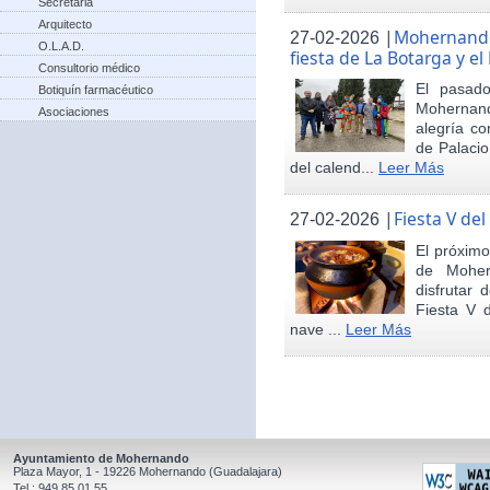
Secretaria
Arquitecto
|
Mohernando 
27-02-2026
O.L.A.D.
fiesta de La Botarga y el
Consultorio médico
El pasad
Botiquín farmacéutico
Mohernand
Asociaciones
alegría co
de Palaci
del calend...
Leer Más
|
Fiesta V de
27-02-2026
El próximo
de Moher
disfrutar 
Fiesta V 
nave ...
Leer Más
Ayuntamiento de Mohernando
Plaza Mayor, 1 - 19226 Mohernando (Guadalajara)
Tel.: 949 85 01 55