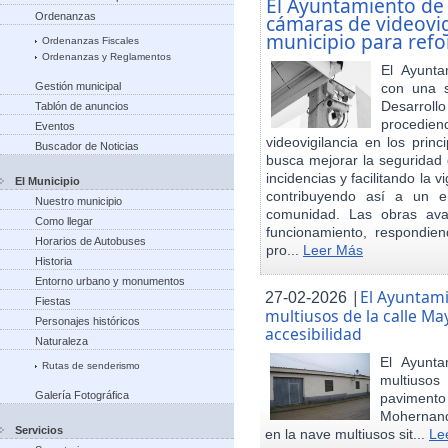
El Ayuntamiento de
Ordenanzas
cámaras de videovigi
municipio para refo
Ordenanzas Fiscales
Ordenanzas y Reglamentos
El Ayunta
Gestión municipal
con una s
Desarrol
Tablón de anuncios
procedien
Eventos
videovigilancia en los princ
Buscador de Noticias
busca mejorar la seguridad 
incidencias y facilitando la 
El Municipio
contribuyendo así a un e
Nuestro municipio
comunidad. Las obras ava
Como llegar
funcionamiento, respondie
Horarios de Autobuses
pro...
Leer Más
Historia
Entorno urbano y monumentos
|
El Ayuntam
27-02-2026
Fiestas
multiusos de la calle May
Personajes históricos
accesibilidad
Naturaleza
El Ayunt
Rutas de senderismo
multiuso
Galería Fotográfica
pavimento
Mohernand
Servicios
en la nave multiusos sit...
Le