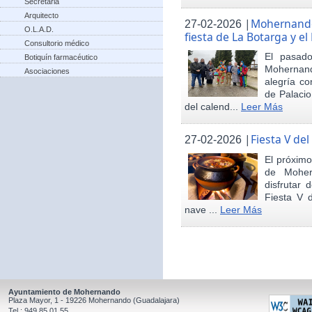
Secretaria
Arquitecto
|
Mohernando 
27-02-2026
O.L.A.D.
fiesta de La Botarga y el
Consultorio médico
El pasad
Botiquín farmacéutico
Mohernand
Asociaciones
alegría co
de Palaci
del calend...
Leer Más
|
Fiesta V de
27-02-2026
El próximo
de Moher
disfrutar 
Fiesta V 
nave ...
Leer Más
Ayuntamiento de Mohernando
Plaza Mayor, 1 - 19226 Mohernando (Guadalajara)
Tel.: 949 85 01 55