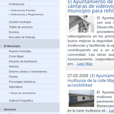
El Ayuntamiento de
Ordenanzas
cámaras de videovigi
municipio para refo
Ordenanzas Fiscales
Ordenanzas y Reglamentos
El Ayunta
Gestión municipal
con una s
Desarrol
Tablón de anuncios
procedien
Eventos
videovigilancia en los princ
Buscador de Noticias
busca mejorar la seguridad 
incidencias y facilitando la 
El Municipio
contribuyendo así a un e
Nuestro municipio
comunidad. Las obras ava
Como llegar
funcionamiento, respondie
Horarios de Autobuses
pro...
Leer Más
Historia
Entorno urbano y monumentos
|
El Ayuntam
27-02-2026
Fiestas
multiusos de la calle May
Personajes históricos
accesibilidad
Naturaleza
El Ayunt
Rutas de senderismo
multiuso
Galería Fotográfica
pavimento
Mohernand
Servicios
en la nave multiusos sit...
Le