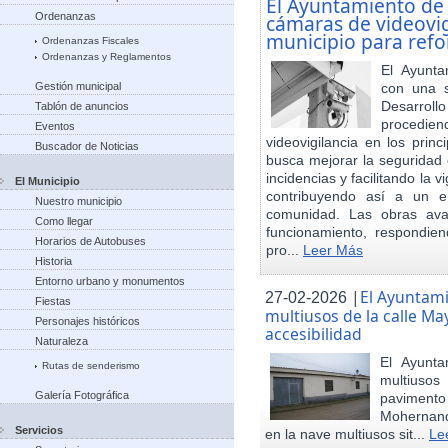
El Ayuntamiento de
Ordenanzas
cámaras de videovigi
municipio para refo
Ordenanzas Fiscales
Ordenanzas y Reglamentos
El Ayunta
Gestión municipal
con una s
Desarrol
Tablón de anuncios
procedien
Eventos
videovigilancia en los princ
Buscador de Noticias
busca mejorar la seguridad 
incidencias y facilitando la 
El Municipio
contribuyendo así a un e
Nuestro municipio
comunidad. Las obras ava
Como llegar
funcionamiento, respondie
Horarios de Autobuses
pro...
Leer Más
Historia
Entorno urbano y monumentos
|
El Ayuntam
27-02-2026
Fiestas
multiusos de la calle May
Personajes históricos
accesibilidad
Naturaleza
El Ayunt
Rutas de senderismo
multiuso
Galería Fotográfica
pavimento
Mohernand
Servicios
en la nave multiusos sit...
Le