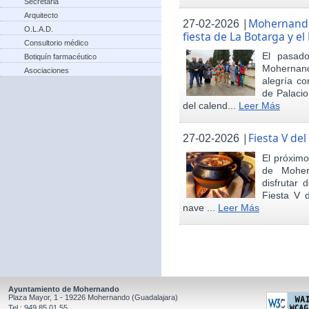
Secretaria
Arquitecto
|
Mohernando 
27-02-2026
O.L.A.D.
fiesta de La Botarga y el
Consultorio médico
El pasad
Botiquín farmacéutico
Mohernand
Asociaciones
alegría co
de Palaci
del calend...
Leer Más
|
Fiesta V de
27-02-2026
El próximo
de Moher
disfrutar 
Fiesta V 
nave ...
Leer Más
Ayuntamiento de Mohernando
Plaza Mayor, 1 - 19226 Mohernando (Guadalajara)
Tel.: 949 85 01 55