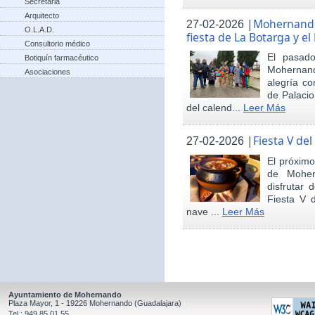
Secretaria
Arquitecto
|
Mohernando 
27-02-2026
O.L.A.D.
fiesta de La Botarga y el
Consultorio médico
El pasad
Botiquín farmacéutico
Mohernand
Asociaciones
alegría co
de Palaci
del calend...
Leer Más
|
Fiesta V de
27-02-2026
El próximo
de Moher
disfrutar 
Fiesta V 
nave ...
Leer Más
Ayuntamiento de Mohernando
Plaza Mayor, 1 - 19226 Mohernando (Guadalajara)
Tel.: 949 85 01 55