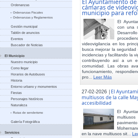
El Ayuntamiento de
Ordenanzas
cámaras de videovigi
municipio para refo
Ordenanzas Fiscales
Ordenanzas y Reglamentos
El Ayunta
Gestión municipal
con una s
Desarrol
Tablón de anuncios
procedien
Eventos
videovigilancia en los princ
Buscador de Noticias
busca mejorar la seguridad 
incidencias y facilitando la 
El Municipio
contribuyendo así a un e
Nuestro municipio
comunidad. Las obras ava
Como llegar
funcionamiento, respondie
Horarios de Autobuses
pro...
Leer Más
Historia
Entorno urbano y monumentos
|
El Ayuntam
27-02-2026
Fiestas
multiusos de la calle May
Personajes históricos
accesibilidad
Naturaleza
El Ayunt
Rutas de senderismo
multiuso
Galería Fotográfica
pavimento
Mohernand
Servicios
en la nave multiusos sit...
Le