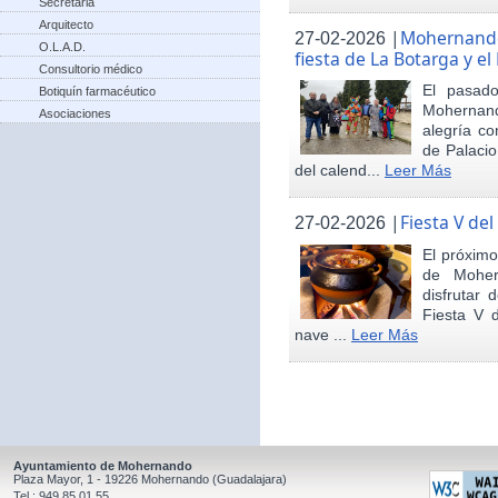
Secretaria
Arquitecto
|
Mohernando 
27-02-2026
O.L.A.D.
fiesta de La Botarga y el
Consultorio médico
El pasad
Botiquín farmacéutico
Mohernand
Asociaciones
alegría co
de Palaci
del calend...
Leer Más
|
Fiesta V de
27-02-2026
El próximo
de Moher
disfrutar 
Fiesta V 
nave ...
Leer Más
Ayuntamiento de Mohernando
Plaza Mayor, 1 - 19226 Mohernando (Guadalajara)
Tel.: 949 85 01 55