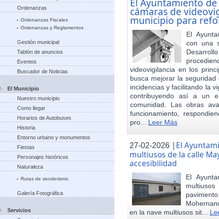
El Ayuntamiento de
Ordenanzas
cámaras de videovigi
municipio para refo
Ordenanzas Fiscales
Ordenanzas y Reglamentos
El Ayunta
Gestión municipal
con una s
Desarrol
Tablón de anuncios
procedien
Eventos
videovigilancia en los princ
Buscador de Noticias
busca mejorar la seguridad 
incidencias y facilitando la 
El Municipio
contribuyendo así a un e
Nuestro municipio
comunidad. Las obras ava
Como llegar
funcionamiento, respondie
Horarios de Autobuses
pro...
Leer Más
Historia
Entorno urbano y monumentos
|
El Ayuntam
27-02-2026
Fiestas
multiusos de la calle May
Personajes históricos
accesibilidad
Naturaleza
El Ayunt
Rutas de senderismo
multiuso
Galería Fotográfica
pavimento
Mohernand
Servicios
en la nave multiusos sit...
Le