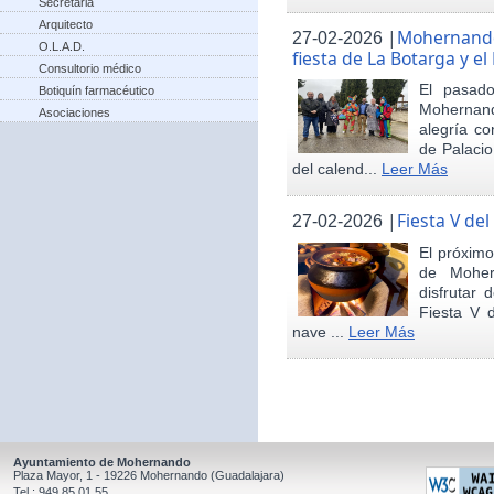
Secretaria
Arquitecto
|
Mohernando 
27-02-2026
O.L.A.D.
fiesta de La Botarga y el
Consultorio médico
El pasad
Botiquín farmacéutico
Mohernand
Asociaciones
alegría co
de Palaci
del calend...
Leer Más
|
Fiesta V de
27-02-2026
El próximo
de Moher
disfrutar 
Fiesta V 
nave ...
Leer Más
Ayuntamiento de Mohernando
Plaza Mayor, 1 - 19226 Mohernando (Guadalajara)
Tel.: 949 85 01 55