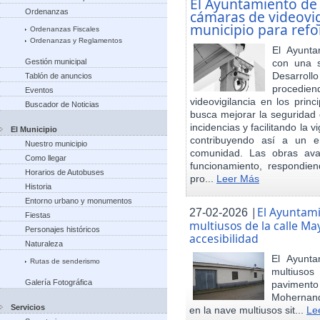
El Ayuntamiento de
Ordenanzas
cámaras de videovigi
municipio para refo
Ordenanzas Fiscales
Ordenanzas y Reglamentos
El Ayunta
Gestión municipal
con una s
Desarrol
Tablón de anuncios
procedien
Eventos
videovigilancia en los princ
Buscador de Noticias
busca mejorar la seguridad 
incidencias y facilitando la 
El Municipio
contribuyendo así a un e
Nuestro municipio
comunidad. Las obras ava
Como llegar
funcionamiento, respondie
Horarios de Autobuses
pro...
Leer Más
Historia
Entorno urbano y monumentos
|
El Ayuntam
27-02-2026
Fiestas
multiusos de la calle May
Personajes históricos
accesibilidad
Naturaleza
El Ayunt
Rutas de senderismo
multiuso
Galería Fotográfica
pavimento
Mohernand
Servicios
en la nave multiusos sit...
Le