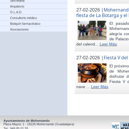
Secretaria
Arquitecto
|
Mohernando 
27-02-2026
O.L.A.D.
fiesta de La Botarga y el
Consultorio médico
El pasad
Botiquín farmacéutico
Mohernand
Asociaciones
alegría co
de Palaci
del calend...
Leer Más
|
Fiesta V de
27-02-2026
El próximo
de Moher
disfrutar 
Fiesta V 
nave ...
Leer Más
Ayuntamiento de Mohernando
Plaza Mayor, 1 - 19226 Mohernando (Guadalajara)
Tel.: 949 85 01 55