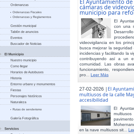
El Ayuntamiento de
Ordenanzas
cámaras de videovigi
municipio para refo
Ordenanzas Fiscales
Ordenanzas y Reglamentos
El Ayunta
Gestión municipal
con una s
Desarrol
Tablón de anuncios
procedien
Eventos
videovigilancia en los princ
Buscador de Noticias
busca mejorar la seguridad 
incidencias y facilitando la 
El Municipio
contribuyendo así a un e
Nuestro municipio
comunidad. Las obras ava
Como llegar
funcionamiento, respondie
Horarios de Autobuses
pro...
Leer Más
Historia
Entorno urbano y monumentos
|
El Ayuntam
27-02-2026
Fiestas
multiusos de la calle May
Personajes históricos
accesibilidad
Naturaleza
El Ayunt
Rutas de senderismo
multiuso
Galería Fotográfica
pavimento
Mohernand
Servicios
en la nave multiusos sit...
Le