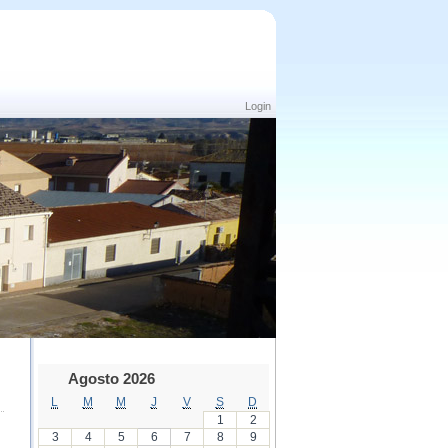
Login
Agosto 2026
L
M
M
J
V
S
D
1
2
3
4
5
6
7
8
9