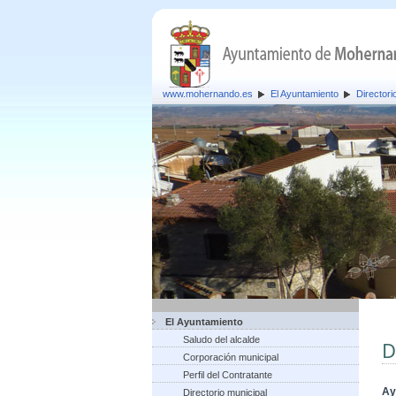
www.mohernando.es
El Ayuntamiento
Directori
El Ayuntamiento
Saludo del alcalde
D
Corporación municipal
Perfil del Contratante
Ay
Directorio municipal