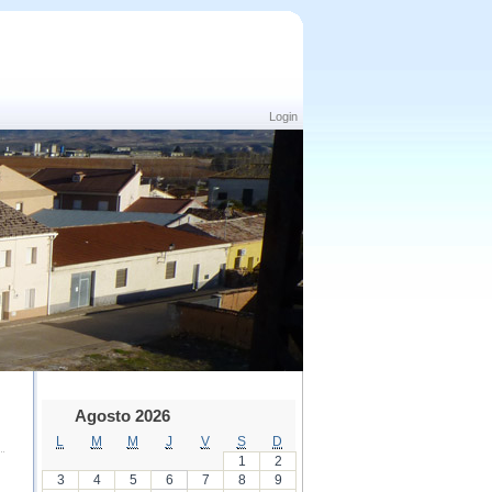
Login
Agosto 2026
L
M
M
J
V
S
D
1
2
3
4
5
6
7
8
9