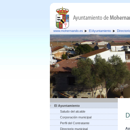
www.mohernando.es
El Ayuntamiento
Directori
El Ayuntamiento
Saludo del alcalde
D
Corporación municipal
Perfil del Contratante
Ay
Directorio municipal