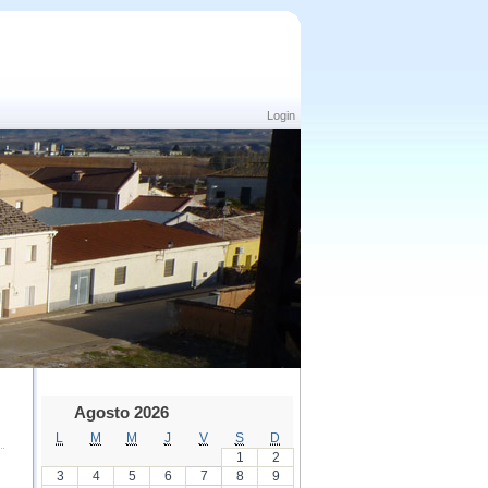
Login
Agosto 2026
L
M
M
J
V
S
D
1
2
3
4
5
6
7
8
9