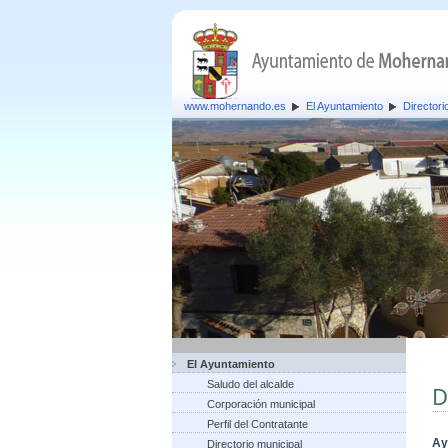
www.mohernando.es
El Ayuntamiento
Directori
El Ayuntamiento
Saludo del alcalde
D
Corporación municipal
Perfil del Contratante
Ay
Directorio municipal