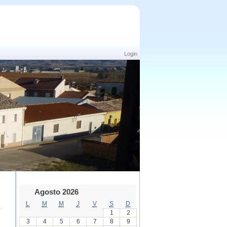
Login
Agosto 2026
L
M
M
J
V
S
D
1
2
3
4
5
6
7
8
9