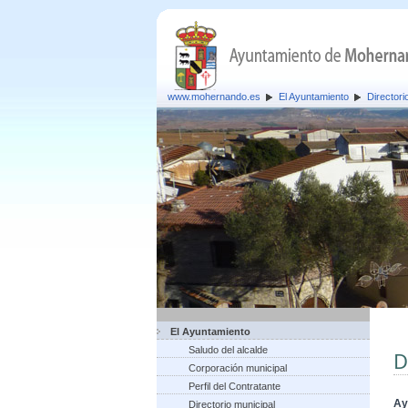
www.mohernando.es
El Ayuntamiento
Directori
El Ayuntamiento
Saludo del alcalde
D
Corporación municipal
Perfil del Contratante
Ay
Directorio municipal