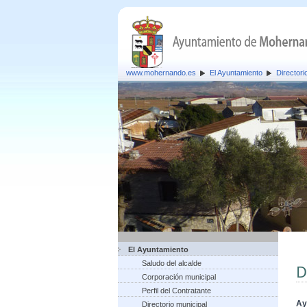
www.mohernando.es
El Ayuntamiento
Directori
El Ayuntamiento
Saludo del alcalde
D
Corporación municipal
Perfil del Contratante
Ay
Directorio municipal