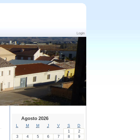
Login
Agosto 2026
L
M
M
J
V
S
D
1
2
3
4
5
6
7
8
9