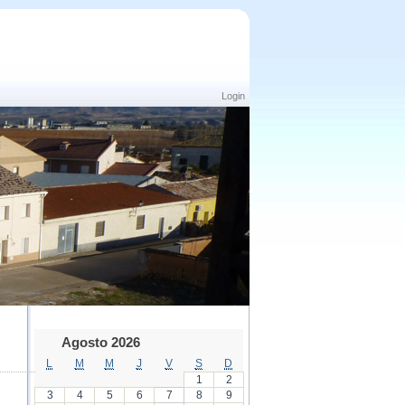
Login
Agosto 2026
L
M
M
J
V
S
D
1
2
3
4
5
6
7
8
9